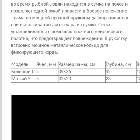
во время рыбной ловли находится в сумке на поясе и
позволяет одной рукой привести в боевое положение
- рама из мощной прочной пружины разворачивается
при вытаскивании аксессуара из сумки. Сетка
устанавливается с помощью прочного нейлонового
полотна, что предотвращает повреждение. В рукоятку
встроено мощное металлическое кольцо для
фиксирующего корда.
Модель
Ячея, мм
Размер рамы, см
Глубина, см
В
Большой L
5
39×26
42
1
Малый S
5
32×23
23
1