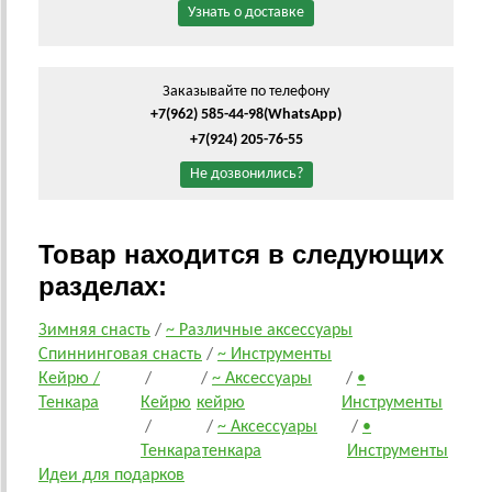
Узнать о доставке
Заказывайте по телефону
+7(962) 585-44-98
(WhatsApp)
+7(924) 205-76-55
Не дозвонились?
Товар находится в следующих
разделах:
Зимняя снасть
/
~ Различные аксессуары
Спиннинговая снасть
/
~ Инструменты
Кейрю /
/
/
~ Аксессуары
/
•
Тенкара
Кейрю
кейрю
Инструменты
/
/
~ Аксессуары
/
•
Тенкара
тенкара
Инструменты
Идеи для подарков