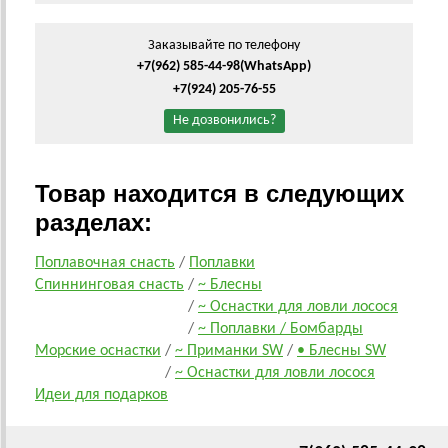
Заказывайте по телефону
+7(962) 585-44-98
(WhatsApp)
+7(924) 205-76-55
Не дозвонились?
Товар находится в следующих
разделах:
Поплавочная снасть
/
Поплавки
Спиннинговая снасть
/
~ Блесны
/
~ Оснастки для ловли лосося
/
~ Поплавки / Бомбарды
Морские оснастки
/
~ Приманки SW
/
• Блесны SW
/
~ Оснастки для ловли лосося
Идеи для подарков