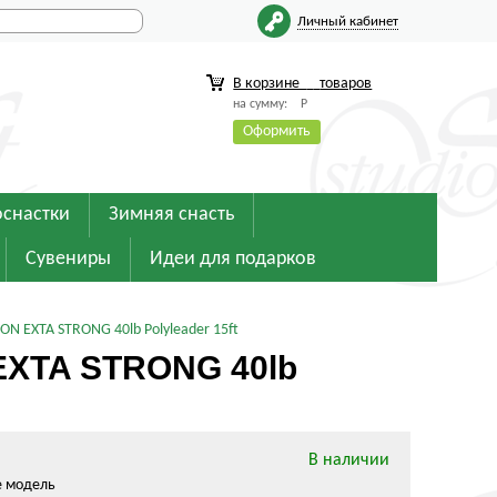
Личный кабинет
В корзине
товаров
на сумму:
Р
Оформить
оснастки
Зимняя снасть
Сувениры
Идеи для подарков
N EXTA STRONG 40lb Polyleader 15ft
EXTA STRONG 40lb
В наличии
е модель