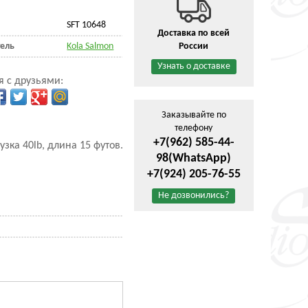
SFT 10648
Доставка по всей
ель
Kola Salmon
России
Узнать о доставке
я с друзьями:
Заказывайте по
телефону
+7(962) 585-44-
ка 40lb, длина 15 футов.
98
(WhatsApp)
+7(924) 205-76-55
Не дозвонились?