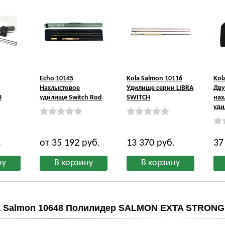
Echo 10145
Kola Salmon 10116
Kol
Нахлыстовое
Удилище серии LIBRA
Дву
3
удилище Switch Rod
SWITCH
нах
уди
.
от 35 192
руб.
13 370
руб.
37
a Salmon 10648 Полилидер SALMON EXTA STRONG 40