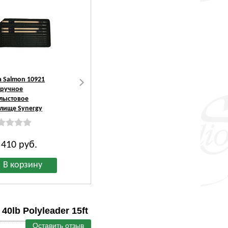
a Salmon 10921
Loop 10904
Kola Salmon 10110
ручное
Нахлыстовое
Двуручные удилищ
лыстовое
удилище Q series
серии D-Flex
лище Synergy
Switch Rod
 410
руб.
41 473
руб.
18 201
руб.
lb Polyleader 15ft
Оставить отзыв