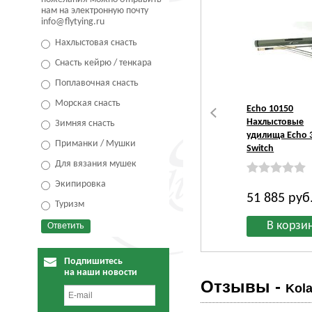
нам на электронную почту
info@flytying.ru
Нахлыстовая снасть
Снасть кейрю / тенкара
Поплавочная снасть
Морская снасть
Echo 10150
Нахлыстовые
Зимняя снасть
удилища Echo 
Приманки / Мушки
Switch
Для вязания мушек
Экипировка
51 885
руб
Туризм
Подпишитесь
на наши новости
Отзывы -
Kol