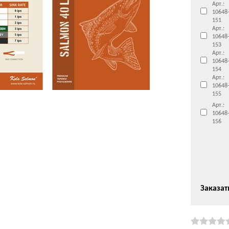
Арт.:
10648
151
Арт.:
10648
153
Арт.:
10648
154
Арт.:
10648
155
Арт.:
10648
156
Заказат