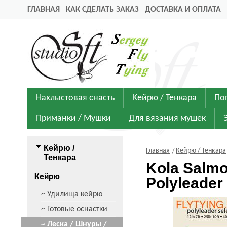
ГЛАВНАЯ
КАК СДЕЛАТЬ ЗАКАЗ
ДОСТАВКА И ОПЛАТА
Нахлыстовая снасть
Кейрю / Тенкара
По
Приманки / Мушки
Для вязания мушек
Кейрю /
Главная
Кейрю / Тенкара
Тенкара
Kola Salm
Кейрю
Polyleader 
~ Удилища кейрю
~ Готовые оснастки
~ Леска / Шнуры /