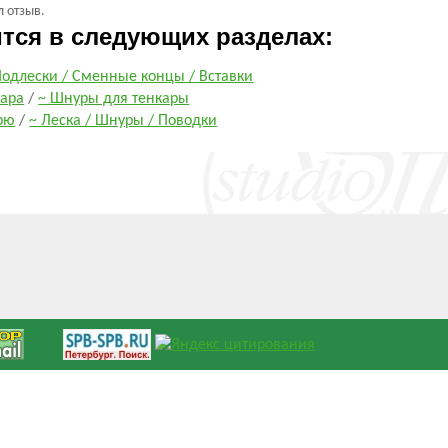
л отзыв.
ится в следующих разделах:
одлески / Сменные концы / Вставки
кара
/
~ Шнуры для тенкары
рю
/
~ Леска / Шнуры / Поводки