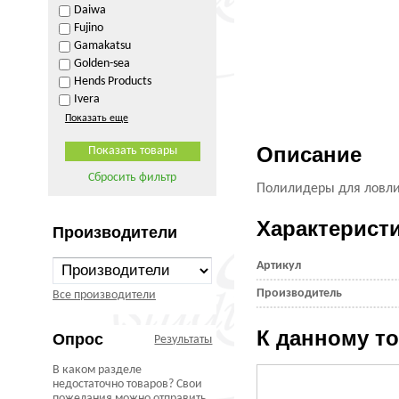
Daiwa
Fujino
Gamakatsu
Golden-sea
Hends Products
Ivera
Показать еще
Описание
Сбросить фильтр
Полилидеры для ловли 
Характерист
Производители
Артикул
Производитель
Все производители
К данному т
Опрос
Результаты
В каком разделе
недостаточно товаров? Свои
пожелания можно отправить