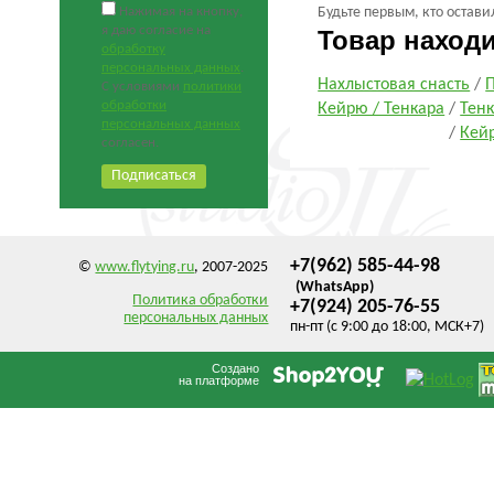
Нажимая на кнопку,
Будьте первым, кто остави
я даю согласие на
Товар наход
обработку
персональных данных
.
Нахлыстовая снасть
/
П
С условиями
политики
обработки
Кейрю / Тенкара
/
Тен
персональных данных
/
Кей
согласен.
+7(962) 585-44-98
©
www.flytying.ru
, 2007-2025
(WhatsApp)
Политика обработки
+7(924) 205-76-55
персональных данных
пн-пт (с 9:00 до 18:00, МСК+7)
Создано
на платформе