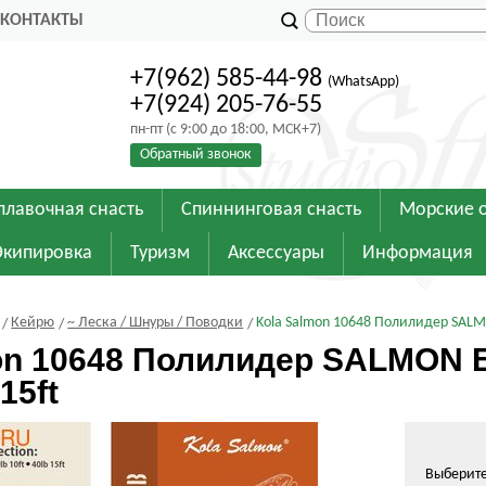
КОНТАКТЫ
+7(962) 585-44-98
(WhatsApp)
+7(924) 205-76-55
пн-пт (с 9:00 до 18:00, МСК+7)
Обратный звонок
плавочная снасть
Спиннинговая снасть
Морские 
Экипировка
Туризм
Аксессуары
Информация
Кейрю
~ Леска / Шнуры / Поводки
Kola Salmon 10648 Полилидер SALMO
on 10648 Полилидер SALMON 
15ft
Выберит