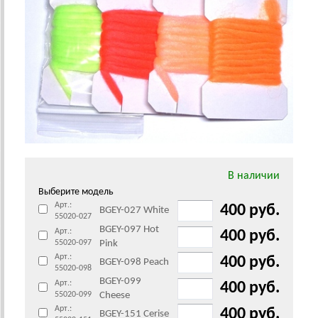
В наличии
Выберите модель
Арт.:
400 руб.
BGEY-027 White
55020-027
BGEY-097 Hot
Арт.:
400 руб.
55020-097
Pink
Арт.:
400 руб.
BGEY-098 Peach
55020-098
BGEY-099
Арт.:
400 руб.
55020-099
Cheese
Арт.:
400 руб.
BGEY-151 Cerise