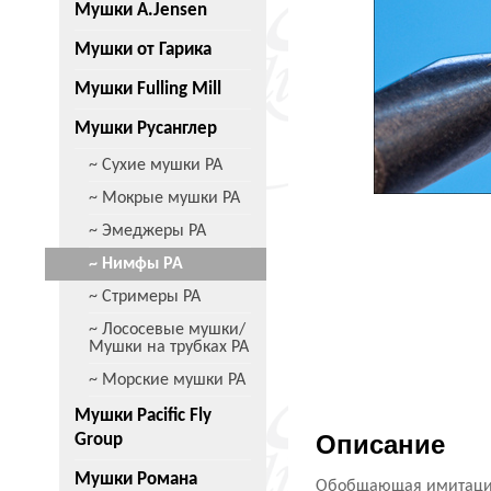
Мушки A.Jensen
Мушки от Гарика
Мушки Fulling Mill
Мушки Русанглер
~ Сухие мушки РА
~ Мокрые мушки РА
~ Эмеджеры РА
~ Нимфы РА
~ Стримеры РА
~ Лососевые мушки/
Мушки на трубках РА
~ Морские мушки РА
Мушки Pacific Fly
Описание
Group
Мушки Романа
Обобщающая имитаци