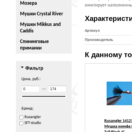
Мозера
имитирует наполненны
Мушки Crystal River
Характерист
Мушки Mikkus and
Caddis
Артикул
Производитель
Спининговые
приманки
К данному т
Фильтр
Цена, руб.:
—
Бренд:
Rusangler
Rusangler 1412
SFT-studio
Мушка нимфа 