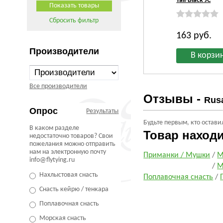
Tail-Black JC
Сбросить фильтр
163
руб.
Производители
Все производители
Отзывы -
Rus
Опрос
Результаты
Будьте первым, кто остави
В каком разделе
Товар наход
недостаточно товаров? Свои
пожелания можно отправить
нам на электронную почту
Приманки / Мушки
/
М
info@flytying.ru
/
М
Нахлыстовая снасть
Поплавочная снасть
/
Снасть кейрю / тенкара
Поплавочная снасть
Морская снасть