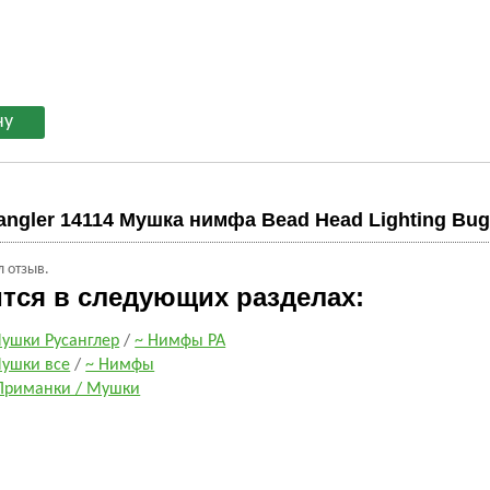
angler 14114 Мушка нимфа Bead Head Lighting Bug
л отзыв.
ится в следующих разделах:
ушки Русанглер
/
~ Нимфы РА
ушки все
/
~ Нимфы
Приманки / Мушки