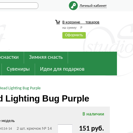
Личный кабинет
В корзине
товаров
на сумму:
Р
Оформить
оснастки
Зимняя снасть
Сувениры
Идеи для подарков
ad Lighting Bug Purple
Lighting Bug Purple
В наличии
е модель
151 руб.
2 шт. крючок № 14
14114-14