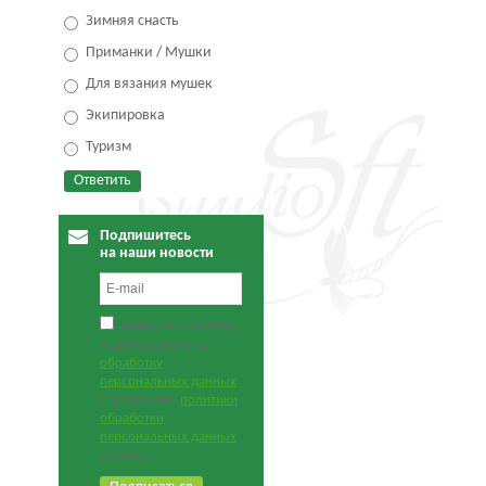
Зимняя снасть
Приманки / Мушки
Для вязания мушек
Экипировка
Туризм
Подпишитесь
на наши новости
Нажимая на кнопку,
я даю согласие на
обработку
персональных данных
.
С условиями
политики
обработки
персональных данных
согласен.