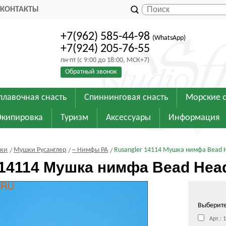
КОНТАКТЫ
+7(962) 585-44-98
(WhatsApp)
+7(924) 205-76-55
пн-пт (с 9:00 до 18:00, МСК+7)
Обратный звонок
плавочная снасть
Спиннинговая снасть
Морские 
Экипировка
Туризм
Аксессуары
Информация
шки
Мушки Русанглер
~ Нимфы РА
Rusangler 14114 Мушка нимфа Bead He
14114 Мушка нимфа Bead Head 
Выберит
Арт.: 