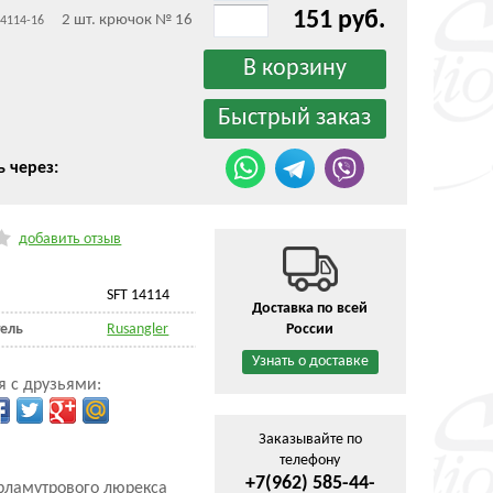
151 руб.
2 шт. крючок № 16
14114-16
ь через:
добавить отзыв
SFT 14114
Доставка по всей
ель
Rusangler
России
Узнать о доставке
я с друзьями:
Заказывайте по
телефону
+7(962) 585-44-
ерламутрового люрекса