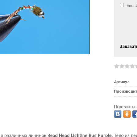
Арт.: 
Заказат
Артикул
Производит
Поделитьс
я различных личинок
Bead Head Lighting Bug Purple
. Тело из п