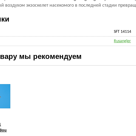
й воздухом экзоскелет насекомого в последней стадии превра
ики
SFT 14114
Rusangler
овару мы рекомендуем
1
Bou