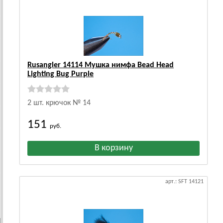
Rusangler 14114 Мушка нимфа Bead Head
Lighting Bug Purple
2 шт. крючок № 14
151
руб.
арт.: SFT 14121