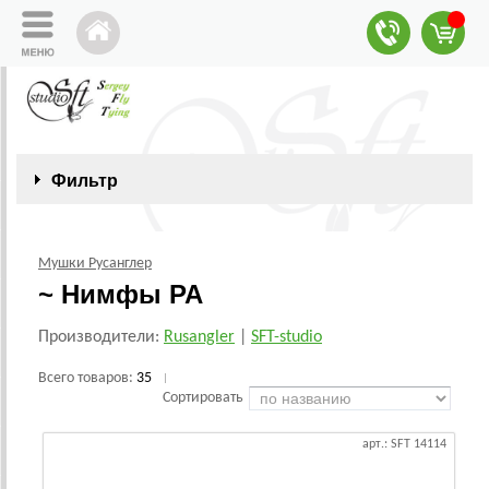
Фильтр
Мушки Русанглер
~ Нимфы РА
Производители:
Rusangler
|
SFT-studio
Всего товаров:
35
|
Сортировать
арт.: SFT 14114