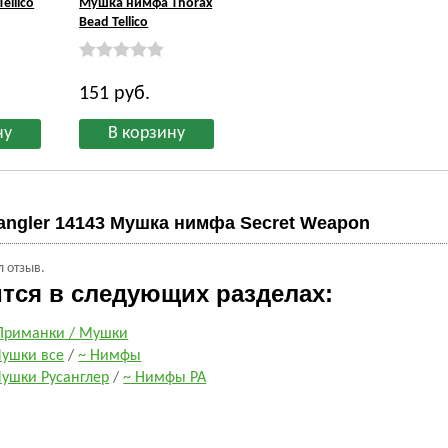
ellico
Мушка нимфа Thorax
Bead Tellico
151
руб.
angler 14143 Мушка нимфа Secret Weapon
л отзыв.
ится в следующих разделах:
Приманки / Мушки
ушки все
/
~ Нимфы
ушки Русанглер
/
~ Нимфы РА