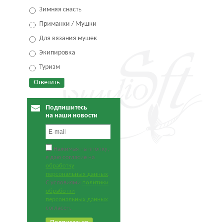
Зимняя снасть
Приманки / Мушки
Для вязания мушек
Экипировка
Туризм
Подпишитесь
на наши новости
Нажимая на кнопку,
я даю согласие на
обработку
персональных данных
.
С условиями
политики
обработки
персональных данных
согласен.