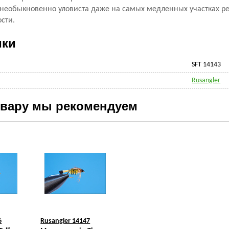
необыкновенно уловиста даже на самых медленных участках рек
сти.
ики
SFT 14143
Rusangler
овару мы рекомендуем
6
Rusangler 14147