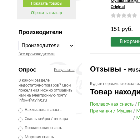
Мушка нимфа T
Original
Сбросить фильтр
151
руб.
Производители
Все производители
Отзывы -
Опрос
Rus
Результаты
В каком разделе
Будьте первым, кто остави
недостаточно товаров? Свои
Товар наход
пожелания можно отправить
нам на электронную почту
info@flytying.ru
Поплавочная снасть
/
Нахлыстовая снасть
Приманки / Мушки
/
М
/
М
Снасть кейрю / тенкара
Поплавочная снасть
Морская снасть