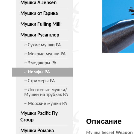
Мушки A.Jensen
Мушки от Гарика
Мушки Fulling Mill
Мушки Русанглер
~ Сухие мушки РА
~ Мокрые мушки РА
~ Эмеджеры РА
~ Нимфы РА
~ Стримеры РА
~ Лососевые мушки/
Мушки на трубках РА
~ Морские мушки РА
Мушки Pacific Fly
Описание
Group
Мушки Романа
Мушка
Secret Weapon