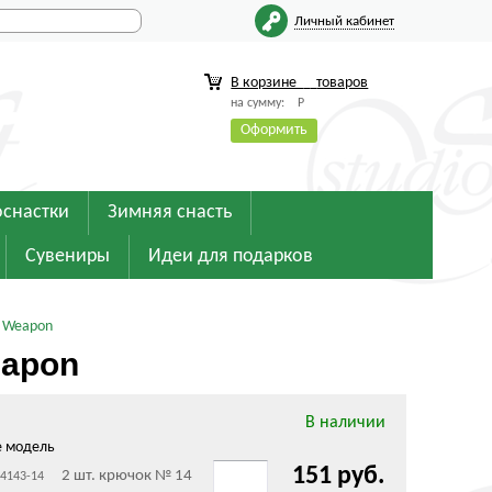
Личный кабинет
В корзине
товаров
на сумму:
Р
Оформить
оснастки
Зимняя снасть
Сувениры
Идеи для подарков
t Weapon
eapon
В наличии
е модель
151 руб.
2 шт. крючок № 14
14143-14