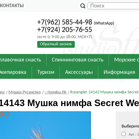
КОНТАКТЫ
+7(962) 585-44-98
(WhatsApp)
+7(924) 205-76-55
пн-пт (с 9:00 до 18:00, МСК+7)
Обратный звонок
плавочная снасть
Спиннинговая снасть
Морские 
Экипировка
Туризм
Аксессуары
Информация
шки
Мушки Русанглер
~ Нимфы РА
Rusangler 14143 Мушка нимфа Secre
 14143 Мушка нимфа Secret W
Выберит
Арт.: 