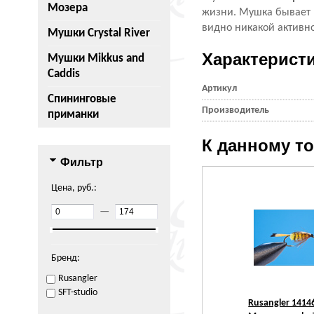
Мозера
жизни. Мушка бывает 
видно никакой активно
Мушки Crystal River
Характерист
Мушки Mikkus and
Caddis
Артикул
Спининговые
Производитель
приманки
К данному т
Фильтр
Цена, руб.:
—
Бренд:
Rusangler
SFT-studio
Rusangler 1414