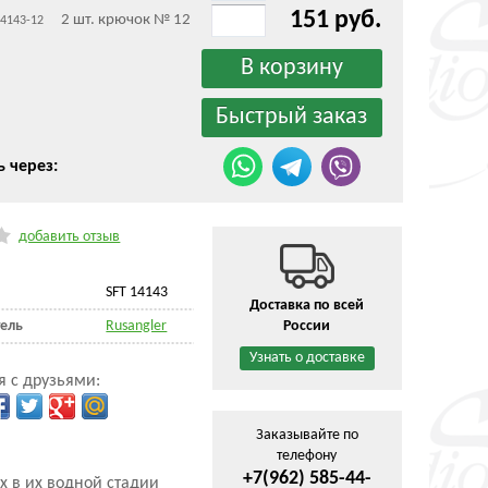
151 руб.
2 шт. крючок № 12
14143-12
ь через:
добавить отзыв
SFT 14143
Доставка по всей
ель
Rusangler
России
Узнать о доставке
я с друзьями:
Заказывайте по
телефону
+7(962) 585-44-
х в их водной стадии