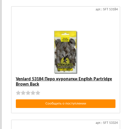
арт.: SFT 53184
Veniard 53184 Перо куропатки English Partridge
Brown Back
Сообщить о поступлении
арт.: SFT 53324