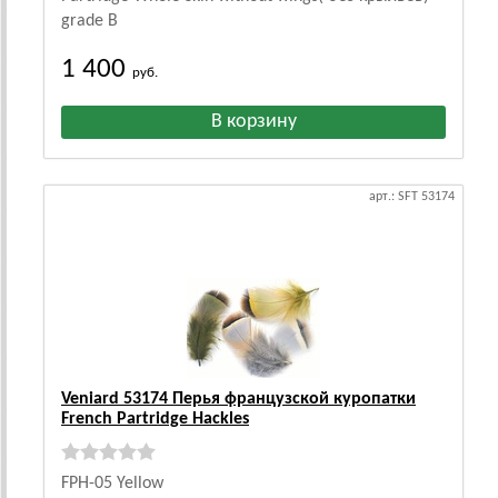
grade B
1 400
руб.
арт.: SFT 53174
Veniard 53174 Перья французской куропатки
French Partridge Hackles
FPH-05 Yellow