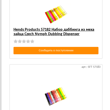
Hends Products 57182 Набор даббинга из меха
зайца Czech Nymph Dubbing Dispenser
Сообщить о поступлении
арт.: SFT 57183