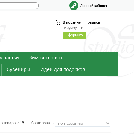
Личный кабинет
В корзине
товаров
на сумму:
Р
Оформить
оснастки
Зимняя снасть
Сувениры
Идеи для подарков
го товаров:
19
Сортировать
|