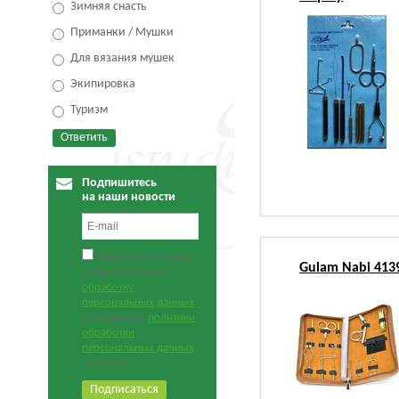
Зимняя снасть
Приманки / Мушки
Для вязания мушек
Экипировка
Туризм
Подпишитесь
на наши новости
Нажимая на кнопку,
Gulam Nabi 413
я даю согласие на
обработку
персональных данных
.
С условиями
политики
обработки
персональных данных
согласен.