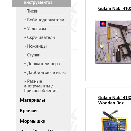
инструментов
Gulam Nabi 410
~ Тиски
~ Бобинодержатели
~ Узловязы
~ Скручиватели
~ Ножницы
~ Ступки
~ Держатели пера
~ Даббинговые иглы
~ Разные
инструменты /
Приспособления
Gulam Nabi 413
Материалы
Wooden Box
Крючки
Мормышки