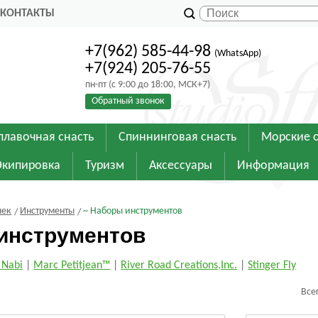
КОНТАКТЫ
+7(962) 585-44-98
(WhatsApp)
+7(924) 205-76-55
пн-пт (с 9:00 до 18:00, МСК+7)
Обратный звонок
плавочная снасть
Спиннинговая снасть
Морские 
Экипировка
Туризм
Аксессуары
Информация
шек
Инструменты
~ Наборы инструментов
инструментов
 Nabi
|
Marc Petitjean™
|
River Road Creations,Inc.
|
Stinger Fly
Все