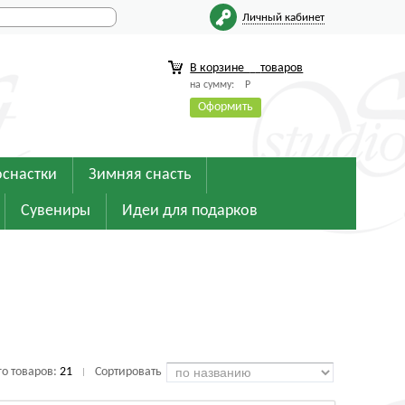
Личный кабинет
В корзине
товаров
на сумму:
Р
Оформить
оснастки
Зимняя снасть
Сувениры
Идеи для подарков
го товаров:
21
Сортировать
|