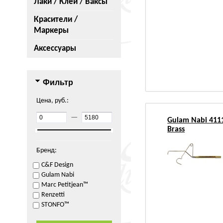
Лаки / Клеи / Ваксы
Красители /
Маркеры
Аксессуары
Фильтр
Цена, руб.:
—
Gulam Nabi 4111
Brass
Бренд:
C&F Design
Gulam Nabi
Marc Petitjean™
Renzetti
STONFO™