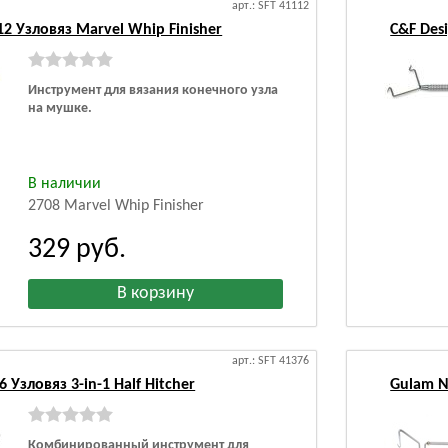
арт.: SFT 41112
2 Узловяз Marvel Whip Finisher
C&F Desi
Инструмент для вязания конечного узла
на мушке.
В наличии
2708 Marvel Whip Finisher
329
руб.
арт.: SFT 41376
 Узловяз 3-in-1 Half Hitcher
Gulam N
Комбинированный инструмент для