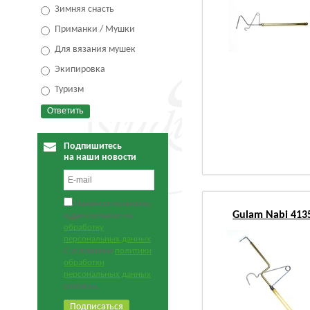
Зимняя снасть
Приманки / Мушки
Для вязания мушек
Экипировка
Туризм
Подпишитесь
на наши новости
Нажимая на кнопку,
Gulam Nabi 413
я даю согласие на
обработку
персональных данных
.
С условиями
политики
обработки
персональных данных
согласен.