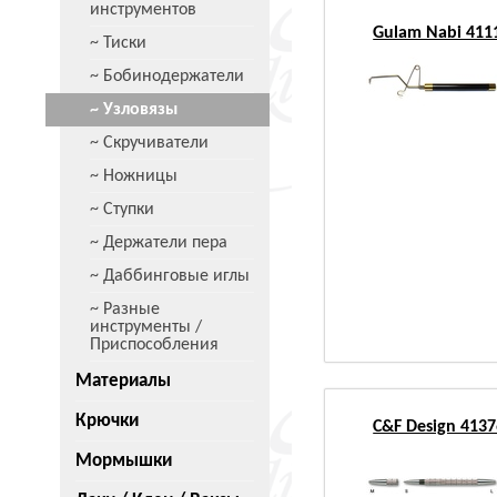
инструментов
Gulam Nabi 4111
~ Тиски
~ Бобинодержатели
~ Узловязы
~ Скручиватели
~ Ножницы
~ Ступки
~ Держатели пера
~ Даббинговые иглы
~ Разные
инструменты /
Приспособления
Материалы
Крючки
C&F Design 41376
Мормышки