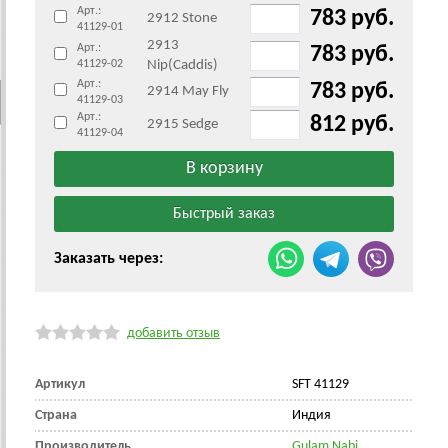
Арт.:
783 руб.
2912 Stone
41129-01
2913
Арт.:
783 руб.
41129-02
Nip(Caddis)
Арт.:
783 руб.
2914 May Fly
41129-03
Арт.:
812 руб.
2915 Sedge
41129-04
Заказать через:
добавить отзыв
Артикул
SFT 41129
Страна
Индия
Производитель
Gulam Nabi