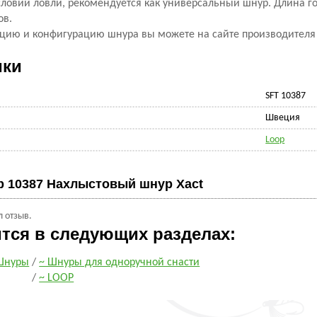
словий ловли, рекомендуется как универсальный шнур. Длина го
ов.
цию и конфигурацию шнура вы можете на сайте производител
ики
SFT 10387
Швеция
Loop
p 10387 Нахлыстовый шнур Xact
л отзыв.
ится в следующих разделах:
Шнуры
/
~ Шнуры для одноручной снасти
/
~ LOOP