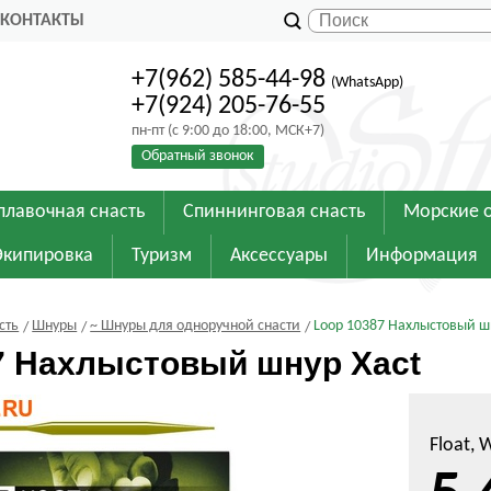
КОНТАКТЫ
+7(962) 585-44-98
(WhatsApp)
+7(924) 205-76-55
пн-пт (с 9:00 до 18:00, МСК+7)
Обратный звонок
плавочная снасть
Спиннинговая снасть
Морские 
Экипировка
Туризм
Аксессуары
Информация
сть
Шнуры
~ Шнуры для одноручной снасти
Loop 10387 Нахлыстовый ш
7 Нахлыстовый шнур Xact
Float, 