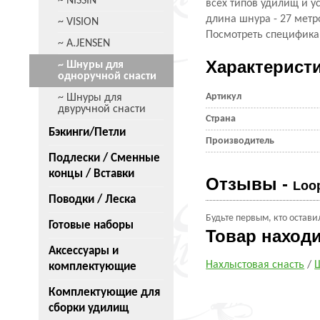
~ NISSIN
всех типов удилищ и у
длина шнура - 27 метр
~ VISION
Посмотреть специфика
~ A.JENSEN
Характерист
~ Шнуры для
одноручной снасти
Артикул
~ Шнуры для
двуручной снасти
Страна
Бэкинги/Петли
Производитель
Подлески / Сменные
концы / Вставки
Отзывы -
Loo
Поводки / Леска
Будьте первым, кто остави
Готовые наборы
Товар наход
Аксессуары и
Нахлыстовая снасть
/
комплектующие
Комплектующие для
сборки удилищ