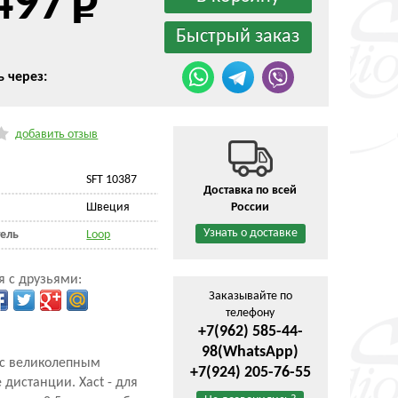
497
ь через:
добавить отзыв
SFT 10387
Доставка по всей
Швеция
России
Узнать о доставке
ель
Loop
я с друзьями:
Заказывайте по
телефону
+7(962) 585-44-
98
(WhatsApp)
 с великолепным
+7(924) 205-76-55
 дистанции. Xact - для