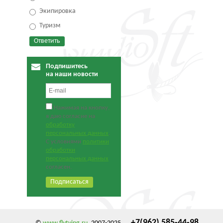
Экипировка
Туризм
Подпишитесь
на наши новости
Нажимая на кнопку,
я даю согласие на
обработку
персональных данных
.
С условиями
политики
обработки
персональных данных
согласен.
+7(962) 585-44-98