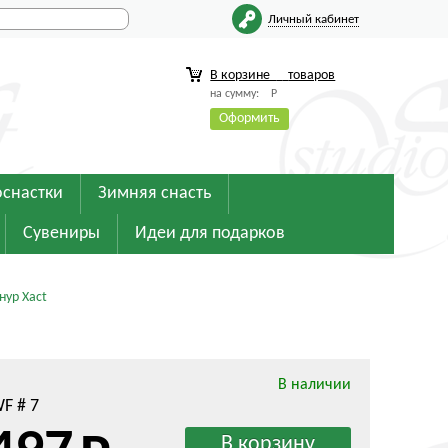
Личный кабинет
В корзине
товаров
на сумму:
Р
Оформить
оснастки
Зимняя снасть
Сувениры
Идеи для подарков
нур Xact
В наличии
WF # 7