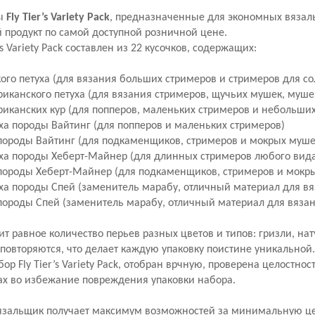
ры
Fly Tier’s Variety Pack
, предназначенные для экономных вязаль
й продукт по самой доступной розничной цене.
s Variety Pack составлен из 22 кусочков, содержащих:
ого петуха (для вязания больших стримеров и стримеров для с
риканского петуха (для вязания стримеров, щучьих мушек, муше
риканских кур (для попперов, маленьких стримеров и небольши
уха породы Вайтинг (для попперов и маленьких стримеров)
 породы Вайтинг (для подкаменщиков, стримеров и мокрых муше
уха породы Хеберт-Майнер (для длинных стримеров любого вид
р породы Хеберт-Майнер (для подкаменщиков, стримеров и мокр
уха породы Спей (заменитель марабу, отличный материал для в
 породы Спей (заменитель марабу, отличный материал для вязан
 равное количество перьев разных цветов и типов: гризли, нат
повторяются, что делает каждую упаковку поистине уникальной
ор Fly Tier’s Variety Pack, отобран врчную, проверена целостнос
ках во избежание повреждения упаковки набора.
вязальщик получает максимум возможностей за минимальную це