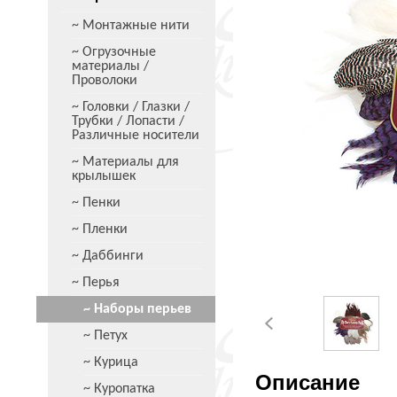
~ Монтажные нити
~ Огрузочные
материалы /
Проволоки
~ Головки / Глазки /
Трубки / Лопасти /
Различные носители
~ Материалы для
крылышек
~ Пенки
~ Пленки
~ Даббинги
~ Перья
~ Наборы перьев
~ Петух
~ Курица
Описание
~ Куропатка