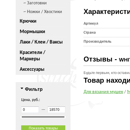
~ Заготовки
Характерист
~ Ножки / Хвостики
Крючки
Артикул
Мормышки
Страна
Производитель
Лаки / Клеи / Ваксы
Красители /
Отзывы -
Маркеры
WHIT
Аксессуары
Будьте первым, кто остави
Товар наход
Фильтр
Для вязания мушек
/
М
Цена, руб.:
—