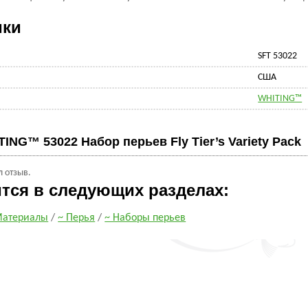
ики
SFT 53022
CША
WHITING™
ING™ 53022 Набор перьев Fly Tier’s Variety Pack
л отзыв.
ится в следующих разделах:
атериалы
/
~ Перья
/
~ Наборы перьев