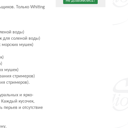
Не дозвонились?
щиков. Только Whiting
оленой воды)
к для соленой воды)
х морских мушек)
к)
а)
ых мушек)
язания стримеров)
ия стримеров).
уральных и ярко-
. Каждый кусочек,
ть перьев и отсутствие
ну.