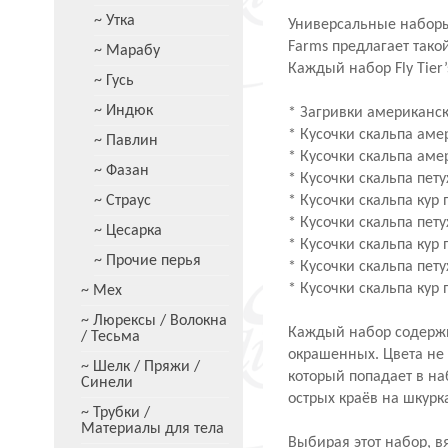
~ Утка
Универсальные набо
Farms предлагает тако
~ Марабу
Каждый набор Fly Tier’
~ Гусь
~ Индюк
* Загривки американск
* Кусочки скальпа аме
~ Павлин
* Кусочки скальпа аме
~ Фазан
* Кусочки скальпа пет
~ Страус
* Кусочки скальпа кур
* Кусочки скальпа пет
~ Цесарка
* Кусочки скальпа ку
~ Прочие перья
* Кусочки скальпа пет
* Кусочки скальпа кур
~ Мех
~ Люрексы / Волокна
Каждый набор содержит
/ Тесьма
окрашенных. Цвета не 
~ Шелк / Пряжи /
который попадает в наб
Синели
острых краёв на шкур
~ Трубки /
Материалы для тела
Выбирая этот набор, 