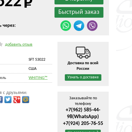
622
ь через:
добавить отзыв
SFT 53022
Доставка по всей
CША
России
Узнать о доставке
ель
WHITING™
я с друзьями:
Заказывайте по
телефону
+7(962) 585-44-
98
(WhatsApp)
+7(924) 205-76-55