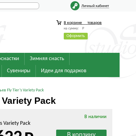
Личный кабинет
В корзине
товаров
на сумму:
Р
Оформить
оснастки
Зимняя снасть
Сувениры
Идеи для подарков
 Fly Tier’s Variety Pack
Variety Pack
В наличии
’s Variety Pack