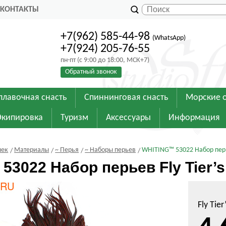
КОНТАКТЫ
+7(962) 585-44-98
(WhatsApp)
+7(924) 205-76-55
пн-пт (с 9:00 до 18:00, МСК+7)
Обратный звонок
плавочная снасть
Спиннинговая снасть
Морские 
Экипировка
Туризм
Аксессуары
Информация
шек
Материалы
~ Перья
~ Наборы перьев
WHITING™ 53022 Набор перьев
3022 Набор перьев Fly Tier’s 
Fly Tier