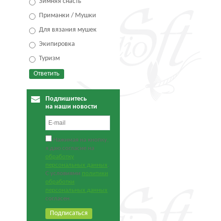
Зимняя снасть
Приманки / Мушки
Для вязания мушек
Экипировка
Туризм
Подпишитесь
на наши новости
Нажимая на кнопку,
я даю согласие на
обработку
персональных данных
.
С условиями
политики
обработки
персональных данных
согласен.