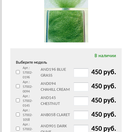
В наличии
Выберите модель
Арт.:
AND196 BLUE
450 руб.
57002-
GRASS
0196
Арт.:
AND094
450 руб.
57002-
CHAHILL CREAM
0094
Арт.:
AND145
450 руб.
57002-
CHESTNUT
0145
Арт.:
450 руб.
ANB058 CLARET
57002-
1058
Арт.:
AND901 DARK
450 руб.
57002-