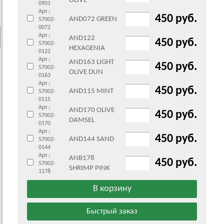
OLIVE
0901
Арт.:
450 руб.
AND072 GREEN
57002-
0072
Арт.:
AND122
450 руб.
57002-
HEXAGENIA
0122
Арт.:
AND163 LIGHT
450 руб.
57002-
OLIVE DUN
0163
Арт.:
450 руб.
AND115 MINT
57002-
0115
Арт.:
AND170 OLIVE
450 руб.
57002-
DAMSEL
0170
Арт.:
450 руб.
AND144 SAND
57002-
0144
Арт.:
ANB178
450 руб.
57002-
SHRIMP PINK
1178