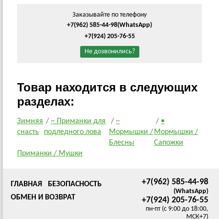
Заказывайте по телефону
+7(962) 585-44-98
(WhatsApp)
+7(924) 205-76-55
Не дозвонились?
Товар находится в следующих
разделах:
Зимняя
/
~ Приманки для
/
~
/
•
снасть
подледного лова
Мормышки /
Мормышки /
Блесны
Сапожки
Приманки / Мушки
+7(962) 585-44-98
ГЛАВНАЯ
БЕЗОПАСНОСТЬ
(WhatsApp)
ОБМЕН И ВОЗВРАТ
+7(924) 205-76-55
пн-пт (с 9:00 до 18:00,
МСК+7)