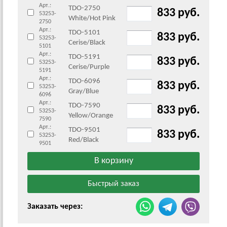
Арт.:
TDO-2750
833 руб.
53253-
White/Hot Pink
2750
Арт.:
TDO-5101
833 руб.
53253-
Cerise/Black
5101
Арт.:
TDO-5191
833 руб.
53253-
Cerise/Purple
5191
Арт.:
TDO-6096
833 руб.
53253-
Gray/Blue
6096
Арт.:
TDO-7590
833 руб.
53253-
Yellow/Orange
7590
Арт.:
TDO-9501
833 руб.
53253-
Red/Black
9501
Заказать через: