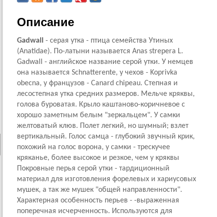
Описание
Gadwall
- серая утка - птица семейства Утиных
(Anatidae). По-латыни называется Anas strepera L.
Gadwall - английское название серой утки. У немцев
она называется Schnatterente, у чехов - Koprivka
obecna, у французов - Canard chipeau. Степная и
лесостепная утка средних размеров. Мельче кряквы,
голова буроватая. Крыло каштаново-коричневое с
хорошо заметным белым "зеркальцем". У самки
желтоватый клюв. Полет легкий, но шумный; взлет
вертикальный. Голос самца - глубокий звучный крик,
похожий на голос ворона, у самки - трескучее
кряканье, более высокое и резкое, чем у кряквы
Покровные перья серой утки - тардиционный
материал для изготовления форелевых и хариусовых
мушек, а так же мушек "общей направленности".
Характерная особенность перьев - -выраженная
поперечная исчерченность. Используются для