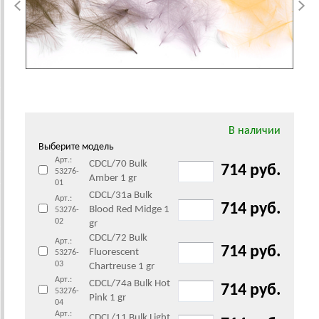
В наличии
Выберите модель
Арт.:
CDCL/70 Bulk
714 руб.
53276-
Amber 1 gr
01
CDCL/31а Bulk
Арт.:
714 руб.
Blood Red Midge 1
53276-
02
gr
CDCL/72 Bulk
Арт.:
714 руб.
Fluorescent
53276-
03
Chartreuse 1 gr
Арт.:
CDCL/74а Bulk Hot
714 руб.
53276-
Pink 1 gr
04
Арт.:
CDCL/11 Bulk Light