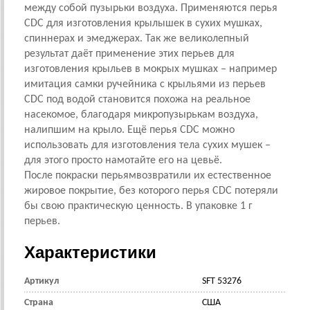
между собой пузырьки воздуха. Применяются перья
CDC для изготовления крылышек в сухих мушках,
спиннерах и эмеджерах. Так же великолепный
результат даёт применение этих перьев для
изготовления крыльев в мокрых мушках – например
имитация самки ручейника с крыльями из перьев
CDC под водой становится похожа на реальное
насекомое, благодаря микропузырькам воздуха,
налипшим на крыло. Ещё п
ерья
CDC можно
использовать для изготовления тела сухих мушек –
для этого просто намотайте его на цевьё.
После покраски перьям
возвратили
их естественное
жировое покрытие, без которого перья CDC потеряли
бы свою практическую ценность. В упаковке 1 г
перьев.
Характеристики
Артикул
SFT 53276
Страна
CША