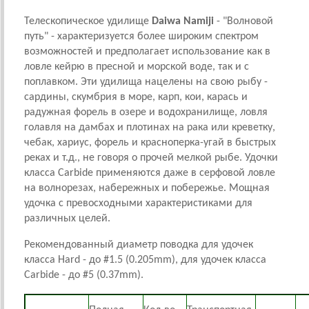
Телескопическое удилище
Daiwa Namiji
- "Волновой
путь" - характеризуется более широким спектром
возможностей и предполагает использование как в
ловле кейрю в пресной и морской воде, так и с
поплавком. Эти удилища нацелены на свою рыбу -
сардины, скумбрия в море, карп, кои, карась и
радужная форель в озере и водохранилище, ловля
голавля на дамбах и плотинах на рака или креветку,
чебак, хариус, форель и красноперка-угай в быстрых
реках и т.д., не говоря о прочей мелкой рыбе. Удочки
класса Carbide применяются даже в серфовой ловле
на волнорезах, набережных и побережье. Мощная
удочка с превосходными характеристиками для
различных целей.
Рекомендованный диаметр поводка для удочек
класса Hard - до #1.5 (0.205mm), для удочек класса
Carbide - до #5 (0.37mm).