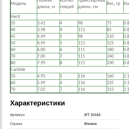
Полная
Кол-во
Транспортная
Модель
Вес, гр
Ко
длина, м
секций
длина, см
Hard
35
3,41
4
98
75
0.
40
3,98
4
111
85
0.
45
4,49
5
98
110
0.
50
4,99
5
111
125
0.
60
6,00
6
111
180
0.
70
7,00
7
111
240
0.
80
7,99
8
111
330
0.
Carbide
50
4,95
5
116
160
2,
60
5,99
6
116
235
2,
70
7,02
7
116
315
2,
Характеристики
Артикул
SFT 10164
Страна
Япония