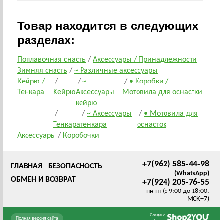
Товар находится в следующих
разделах:
Поплавочная снасть
/
Аксессуары / Принадлежности
Зимняя снасть
/
~ Различные аксессуары
Кейрю /
/
/
~
/
• Коробки /
Тенкара
Кейрю
Аксессуары
Мотовила для оснастки
кейрю
/
/
~ Аксессуары
/
• Мотовила для
Тенкара
тенкара
оснасток
Аксессуары
/
Коробочки
+7(962) 585-44-98
ГЛАВНАЯ
БЕЗОПАСНОСТЬ
(WhatsApp)
ОБМЕН И ВОЗВРАТ
+7(924) 205-76-55
пн-пт (с 9:00 до 18:00,
МСК+7)
Создано
Полная версия сайта