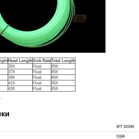
ight
Head Length
Sink Rate
Total Length
35ft
Float
85ft
37ft
Float
85ft
39ft
Float
85ft
41ft
Float
85ft
43ft
Float
85ft
'
ики
SFT 10340
CША