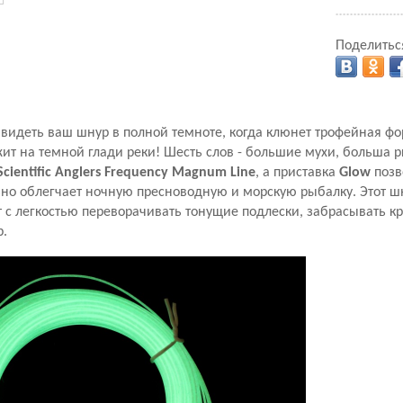
Поделитьс
 видеть ваш шнур в полной темноте, когда клюнет трофейная ф
ежит на темной глади реки! Шесть слов - большие мухи, больша р
Scientific Anglers Frequency Magnum Line
, а приставка
Glow
позв
льно облегчает ночную пресноводную и морскую рыбалку. Этот 
т с легкостью переворачивать тонущие подлески, забрасывать 
р.