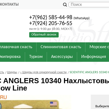
КОНТАКТЫ
+7(962) 585-44-98
(WhatsApp)
+7(924) 205-76-55
пн-пт (с 9:00 до 18:00, МСК+7)
Обратный звонок
плавочная снасть
Спиннинговая снасть
Морские 
Экипировка
Туризм
Аксессуары
Информация
сть
Шнуры
~ Шнуры для одноручной снасти
SCIENTIFIC ANGLERS 10340
C ANGLERS 10340 Нахлыстовы
ow Line
Выберит