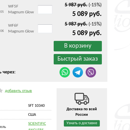
5 987 руб.
(-15%)
WF5F
-05
Magnum Glow
5 089 руб.
5 987 руб.
(-15%)
WF6F
-06
Magnum Glow
5 089 руб.
ь через:
добавить отзыв
SFT 10340
Доставка по всей
CША
России
Узнать о доставке
SCIENTIFIC
ель