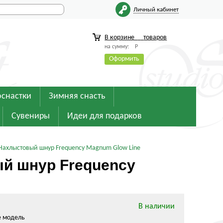
Личный кабинет
В корзине
товаров
на сумму:
Р
Оформить
оснастки
Зимняя снасть
Сувениры
Идеи для подарков
 Нахлыстовый шнур Frequency Magnum Glow Line
й шнур Frequency
В наличии
е модель