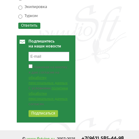
Экипировка
Туризм
Подпишитесь
на наши новости
Нажимая на кнопку,
я даю согласие на
обработку
персональных данных
.
С условиями
политики
обработки
персональных данных
согласен.
+7(962) 585-44-98