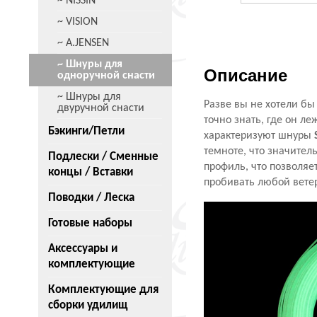
~ NISSIN
~ VISION
~ A.JENSEN
~ Шнуры для
Описание
одноручной снасти
~ Шнуры для
Разве вы не хотели бы
двуручной снасти
точно знать, где он л
Бэкинги/Петли
характеризуют шнуры
темноте, что значите
Подлески / Сменные
профиль, что позволяе
концы / Вставки
пробивать любой вете
Поводки / Леска
Готовые наборы
Аксессуары и
комплектующие
Комплектующие для
сборки удилищ