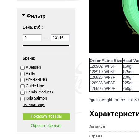
Фильтр
Цена, руб.:
—
Бренд:
Order #
Line Size
Head We
128902
WF5F
150gr
A.Jensen
128919
WF6F
175gr
Airflo
128926
WF7F
200gr
FLY-FISHING
128933
WF8F
225gr
Guide Line
128995
WF9F
260gr
Hends Products
Kola Salmon
*grain weight for the first 30
Показать еще
Характерист
Сбросить фильтр
Артикул
Страна