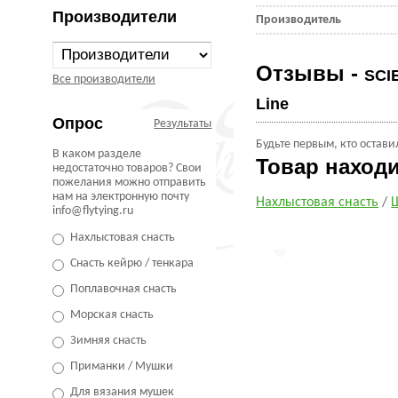
Производители
Производитель
Отзывы -
SCI
Все производители
Line
Опрос
Результаты
Будьте первым, кто остави
В каком разделе
Товар наход
недостаточно товаров? Свои
пожелания можно отправить
нам на электронную почту
Нахлыстовая снасть
/
info@flytying.ru
Нахлыстовая снасть
Снасть кейрю / тенкара
Поплавочная снасть
Морская снасть
Зимняя снасть
Приманки / Мушки
Для вязания мушек