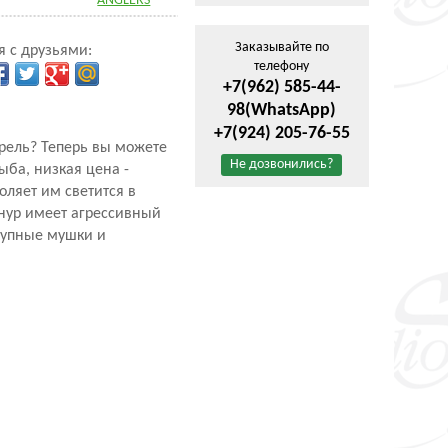
ANGLERS
Заказывайте по
я с друзьями:
телефону
+7(962) 585-44-
98
(WhatsApp)
+7(924) 205-76-55
орель? Теперь вы можете
Не дозвонились?
ыба, низкая цена -
оляет им светится в
шнур имеет агрессивный
крупные мушки и