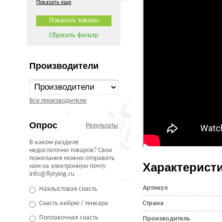
Показать еще
Сбросить фильтр
Производители
Все производители
Опрос
Результаты
В каком разделе
недостаточно товаров? Свои
пожелания можно отправить
Характерист
нам на электронную почту
info@flytying.ru
Артикул
Нахлыстовая снасть
Снасть кейрю / тенкара
Страна
Поплавочная снасть
Производитель