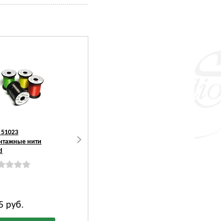
 51023
VEEVUS™ 51047
VEEVUS™ 51062
нтажные нити
Монтажная нить
Монтажная нить
d
Thread 12/0
Power Thread
85
руб.
285
руб.
285
руб.