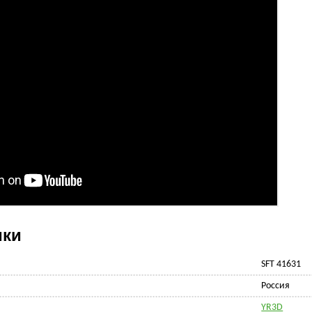
ики
SFT 41631
Россия
YR3D