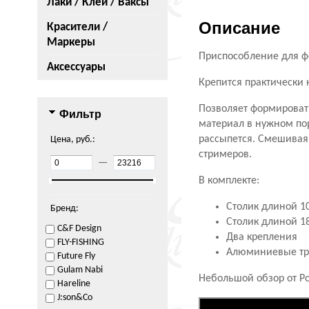
Лаки / Клеи / Ваксы
Описание
Красители /
Маркеры
Приспособление для фо
Аксессуары
Крепится практически 
Позволяет формироват
Фильтр
материал в нужном пор
рассыпется. Смешивая
Цена, руб.:
стримеров.
—
В комплекте:
Столик длиной 1
Бренд:
Столик длиной 1
C&F Design
Два крепления
FLY-FISHING
Алюминиевые тр
Future Fly
Gulam Nabi
Небольшой обзор от Р
Hareline
J:son&Co