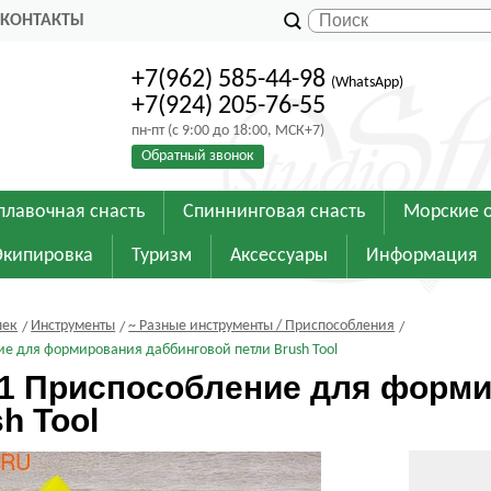
КОНТАКТЫ
+7(962) 585-44-98
(WhatsApp)
+7(924) 205-76-55
пн-пт (с 9:00 до 18:00, МСК+7)
Обратный звонок
плавочная снасть
Спиннинговая снасть
Морские 
Экипировка
Туризм
Аксессуары
Информация
шек
Инструменты
~ Разные инструменты / Приспособления
е для формирования даббинговой петли Brush Tool
1 Приспособление для форми
h Tool