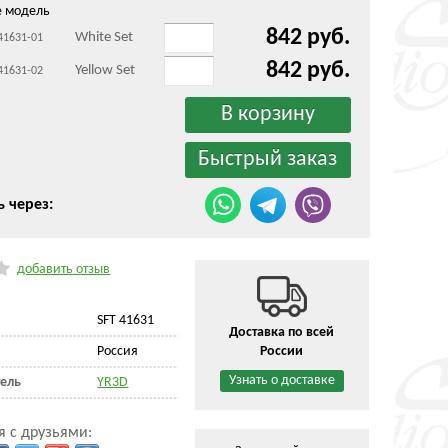
е модель
842 руб.
White Set
 41631-01
842 руб.
Yellow Set
 41631-02
ь через:
добавить отзыв
SFT 41631
Доставка по всей
Россия
России
Узнать о доставке
ель
YR3D
я с друзьями: