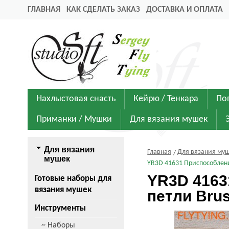
ГЛАВНАЯ
КАК СДЕЛАТЬ ЗАКАЗ
ДОСТАВКА И ОПЛАТА
Нахлыстовая снасть
Кейрю / Тенкара
По
Приманки / Мушки
Для вязания мушек
Для вязания
Главная
Для вязания му
мушек
YR3D 41631 Приспособлени
YR3D 4163
Готовые наборы для
вязания мушек
петли Brus
Инструменты
~ Наборы