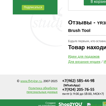
согласен.
Отзывы -
YR3
Brush Tool
Будьте первым, кто остави
Товар наход
Идеи для подарков
Для вязания мушек
/
И
+7(962) 585-44-98
©
www.flytying.ru
, 2007-2025
(WhatsApp)
Политика обработки
+7(924) 205-76-55
персональных данных
пн-пт (с 9:00 до 18:00, МСК+7)
Создано
на платформе