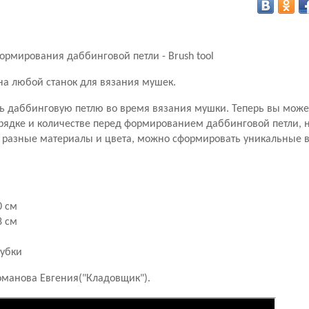
рмирования даббинговой петли - Brush tool
на любой станок для вязания мушек.
ь даббинговую петлю во время вязания мушки. Теперь вы може
ядке и количестве перед формированием даббинговой петли, не
 разные материалы и цвета, можно сформировать уникальные 
0 см
8 см
убки
оманова Евгения("Кладовщик").