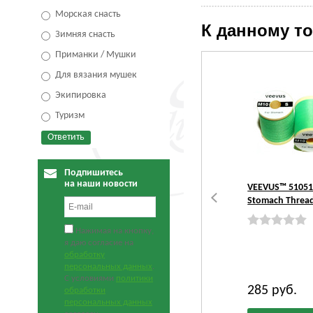
Морская снасть
К данному т
Зимняя снасть
Приманки / Мушки
Для вязания мушек
Экипировка
Туризм
Подпишитесь
на наши новости
VEEVUS™ 51051
Stomach Threa
Нажимая на кнопку,
я даю согласие на
обработку
персональных данных
.
С условиями
политики
285
руб.
обработки
персональных данных