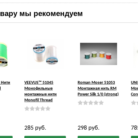
овару мы рекомендуем
 Нити
VEEVUS™ 51045
Roman Moser 51053
UNI
d
Монофильные
Монтажная нить RM
Мо
монтажные нити
Power Silk 1/0 (strong)
Cor
Monofil Thread
285
руб.
298
руб.
7