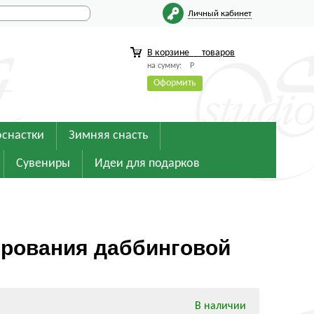
Личный кабинет
В корзине
товаров
на сумму:
Р
Оформить
оснастки
Зимняя снасть
Сувениры
Идеи для подарков
рования даббинговой
В наличии