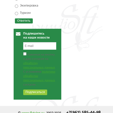
Экипировка
Туризм
Подпишитесь
на наши новости
Нажимая на кнопку,
я даю согласие на
обработку
персональных данных
.
С условиями
политики
обработки
персональных данных
согласен.
+7(962) 585-44-98