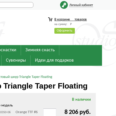
Личный кабинет
В корзине
товаров
на сумму:
Р
Оформить
оснастки
Зимняя снасть
Сувениры
Идеи для подарков
овый шнур Triangle Taper Floating
iangle Taper Floating
В наличии
е модель
8 206 руб.
Orange TTF #6
10350-06