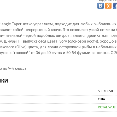
iangle Taper легко управляем, подходит для любых рыболовных
авляет собой непрерывный конус. Это позволяет узкой петле на
тличительной чертой подобных шнуров является деликатная пре
. Шнуры ТТ выпускаются цвета Ivory (слоновой кости), хорошо
ивкового (Olive) цвета, для ловли осторожной рыбы в небольших
утов с "головой" от 36 до 40 футов и 50-54 футами раннинга. С
о по 9-й классы.
ики
SFT 10350
CША
ROYAL WULF