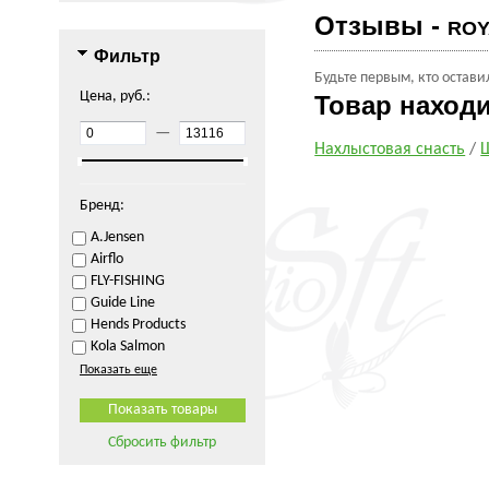
Отзывы -
ROY
Фильтр
Будьте первым, кто остави
Цена, руб.:
Товар наход
—
Нахлыстовая снасть
/
Бренд:
A.Jensen
Airflo
FLY-FISHING
Guide Line
Hends Products
Kola Salmon
Показать еще
Сбросить фильтр