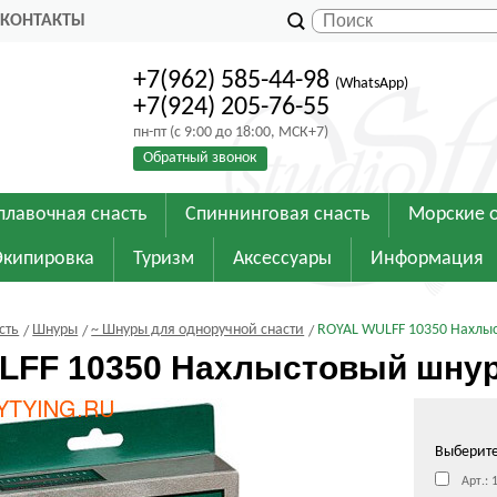
КОНТАКТЫ
+7(962) 585-44-98
(WhatsApp)
+7(924) 205-76-55
пн-пт (с 9:00 до 18:00, МСК+7)
Обратный звонок
плавочная снасть
Спиннинговая снасть
Морские 
Экипировка
Туризм
Аксессуары
Информация
сть
Шнуры
~ Шнуры для одноручной снасти
ROYAL WULFF 10350 Нахлыст
FF 10350 Нахлыстовый шнур Tr
Выберит
Арт.: 