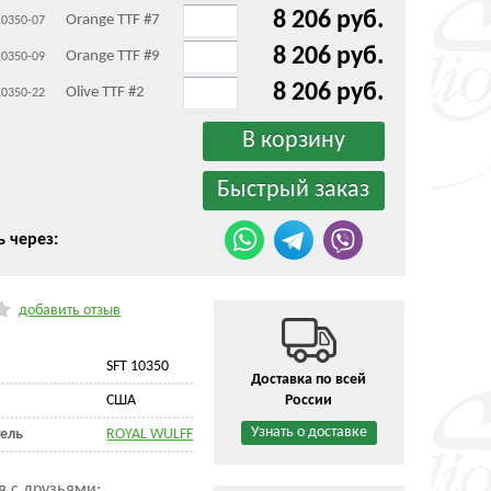
8 206 руб.
Orange TTF #7
10350-07
8 206 руб.
Orange TTF #9
10350-09
8 206 руб.
Olive TTF #2
10350-22
ь через:
добавить отзыв
SFT 10350
Доставка по всей
CША
России
Узнать о доставке
ель
ROYAL WULFF
я с друзьями: