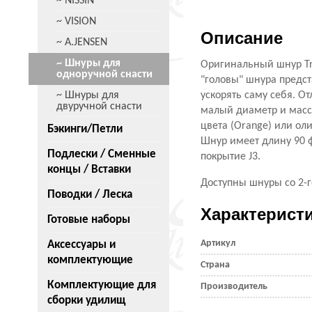
~ NISSIN
~ VISION
Описание
~ A.JENSEN
~ Шнуры для
Оригинальный шнур Tr
одноручной снасти
"головы" шнура предст
~ Шнуры для
ускорять саму себя. О
двуручной снасти
малый диаметр и массу
цвета (Orange) или ол
Бэкинги/Петли
Шнур имеет длину 90 ф
Подлески / Сменные
покрытие J3.
концы / Вставки
Доступны шнуры со 2-г
Поводки / Леска
Характерист
Готовые наборы
Артикул
Аксессуары и
комплектующие
Страна
Комплектующие для
Производитель
сборки удилищ