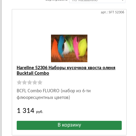
арт.: SFT 52306
Hareline 52306 Наборы кусочков хвоста оленя
Bucktail Combo
BCFL Combo FLUORO (набор из 6-ти
флюоресцентных цветов)
1 314
руб.