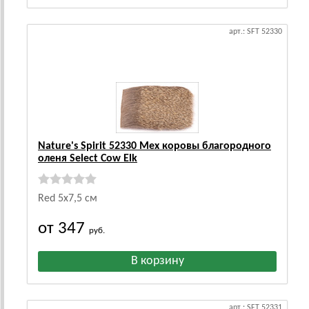
арт.: SFT 52330
Nature's Spirit 52330 Мех коровы благородного
оленя Select Cow Elk
Red 5х7,5 см
от 347
руб.
арт.: SFT 52331