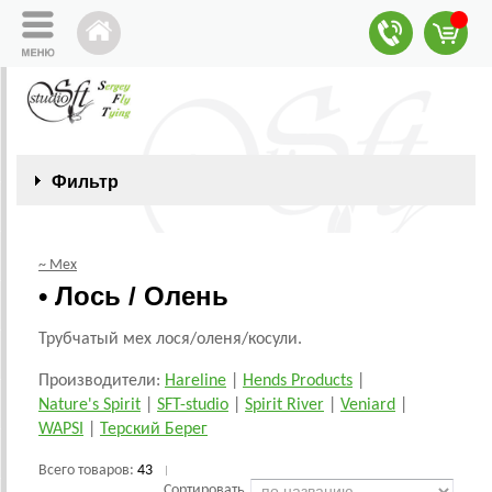
Фильтр
~ Мех
• Лось / Олень
Трубчатый мех лося/оленя/косули.
Производители:
Hareline
|
Hends Products
|
Nature's Spirit
|
SFT-studio
|
Spirit River
|
Veniard
|
WAPSI
|
Терский Берег
Всего товаров:
43
|
Сортировать