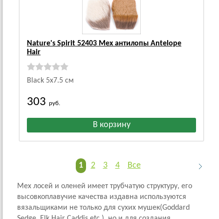
Nature's Spirit 52403 Мех антилопы Antelope
Hair
Black 5х7.5 см
303
руб.
1
2
3
4
Все
Мех лосей и оленей имеет трубчатую структуру, его
высовкоплавучие качества издавна используются
вязальщиками не только для сухих мушек(Goddard
Sedge, Elk Hair Caddis etc.), но и для создания