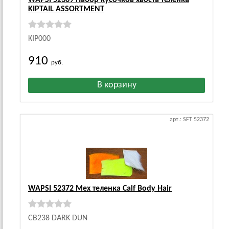
WAPSI 52309 Набор кусочков хвоста теленка
KIPTAIL ASSORTMENT
KIP000
910
руб.
арт.: SFT 52372
WAPSI 52372 Мех теленка Calf Body Hair
CB238 DARK DUN