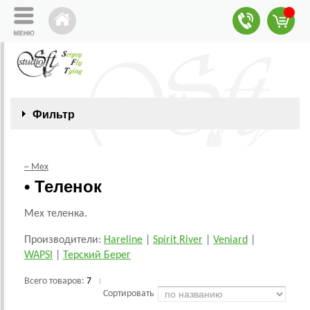
Фильтр
~ Мех
• Теленок
Мех теленка.
Производители:
Hareline
|
Spirit River
|
Veniard
|
WAPSI
|
Терский Берег
Всего товаров:
7
|
Сортировать