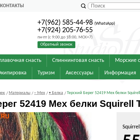
КОНТАКТЫ
+7(962) 585-44-98
(WhatsApp)
+7(924) 205-76-55
пн-пт (с 9:00 до 18:00, МСК+7)
Обратный звонок
плавочная снасть
Спиннинговая снасть
Морские 
Экипировка
Туризм
Аксессуары
Информация
шек
Материалы
~ Мех
• Белка
Терский Берег 52419 Мех белки Squirell 
рег 52419 Мех белки Squirell T
Squirrel