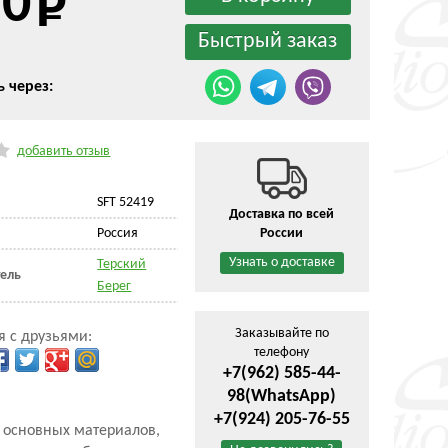
50
ь через:
добавить отзыв
SFT 52419
Доставка по всей
Россия
России
Узнать о доставке
Терский
ель
Берег
Заказывайте по
я с друзьями:
телефону
+7(962) 585-44-
98
(WhatsApp)
+7(924) 205-76-55
з основных материалов,