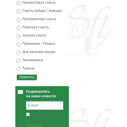
Нахлыстовая снасть
Снасть кейрю / тенкара
Поплавочная снасть
Морская снасть
Зимняя снасть
Приманки / Мушки
Для вязания мушек
Экипировка
Туризм
Подпишитесь
на наши новости
Нажимая на кнопку,
я даю согласие на
обработку