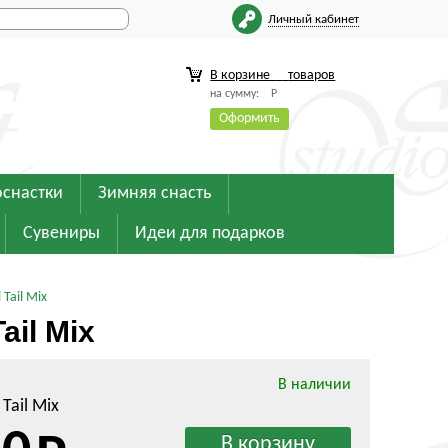
Личный кабинет
В корзине
товаров
на сумму:
Р
Оформить
оснастки
Зимняя снасть
Сувениры
Идеи для подарков
Tail Mix
ail Mix
В наличии
 Tail Mix