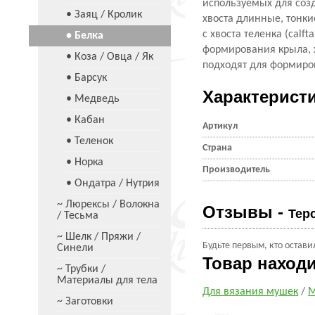
используемых для соз
• Заяц / Кролик
хвоста длинные, тонкие
с хвоста теленка (calf
• Белка
формирования крыла, х
• Коза / Овца / Як
подходят для формиров
• Барсук
Характерист
• Медведь
• Кабан
Артикул
• Теленок
Страна
• Норка
Производитель
• Ондатра / Нутрия
~ Люрексы / Волокна
Отзывы -
Терс
/ Тесьма
~ Шелк / Пряжи /
Будьте первым, кто остави
Синели
Товар наход
~ Трубки /
Материалы для тела
Для вязания мушек
/
М
~ Заготовки