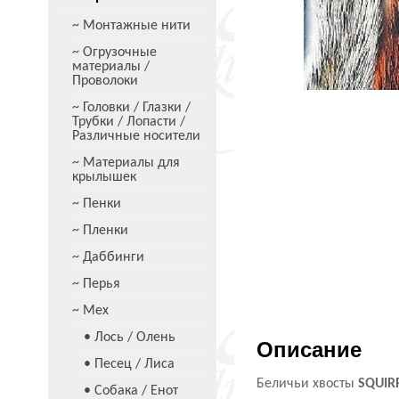
~ Монтажные нити
~ Огрузочные
материалы /
Проволоки
~ Головки / Глазки /
Трубки / Лопасти /
Различные носители
~ Материалы для
крылышек
~ Пенки
~ Пленки
~ Даббинги
~ Перья
~ Мех
• Лось / Олень
Описание
• Песец / Лиса
Беличьи хвосты
SQUIRR
• Собака / Енот