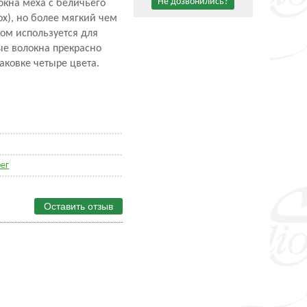
Не дозвонились?
окна меха с беличьего
ox), но более мягкий чем
вном используется для
ые волокна прекрасно
аковке четыре цвета.
рег
Оставить отзыв