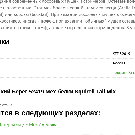
дания современных лососевых мушек и стримеров. Остевые вол
 и эластичные. Этот мех более жесткий, чем мех песца (Arctic F
tail) или коровы (bucktail). При вязании лососевых мушек в осно
востиков, иногда - ножек, при вязании "обычных" мушек остев
ания хвостиков нимф, а так же окрыленных форм поденок. В уп
ики
SFT 52419
Россия
Терский Бе
кий Берег 52419 Мех белки Squirell Tail Mix
л отзыв.
ится в следующих разделах:
атериалы
/
~ Мех
/
• Белка